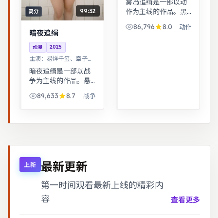
雾岛追缉是一部以动
作为主线的作品。黑
99:32
高分
色幽默包裹社会寓
86,796
8.0
动作
言，荒诞中见真实。
暗夜追缉
科幻设定下探讨亲情
动漫
2025
与记忆，视觉风格鲜
主演：
易烊千玺、章子怡
明，节奏张弛有度。
等
暗夜追缉是一部以战
争为主线的作品。悬
疑氛围层层推进，线
89,633
8.7
战争
索拼图式叙事，结局
出人意料。古装背景
下的人性博弈，群像
刻画细腻，权谋与情
感并重。
最新更新
上新
第一时间观看最新上线的精彩内
容
查看更多