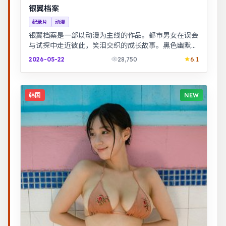
银翼档案
纪录片
动漫
银翼档案是一部以动漫为主线的作品。都市男女在误会
与试探中走近彼此，笑泪交织的成长故事。黑色幽默包
裹社会寓言，荒诞中见真实。
2026-05-22
28,750
6.1
韩国
NEW