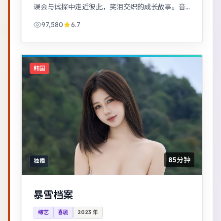
误会与试探中走近彼此，笑泪交织的成长故事。音
乐与舞蹈推动剧情，舞台感强，视听体验突出。
97,580
6.7
韩国
85分钟
独播
暴雪档案
综艺
喜剧
2023
年