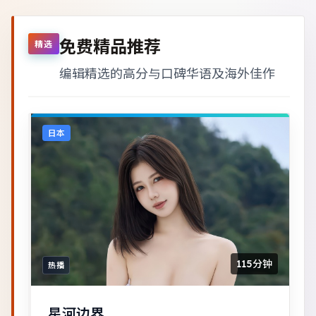
免费精品推荐
精选
编辑精选的高分与口碑华语及海外佳作
日本
115分钟
热播
星河边界