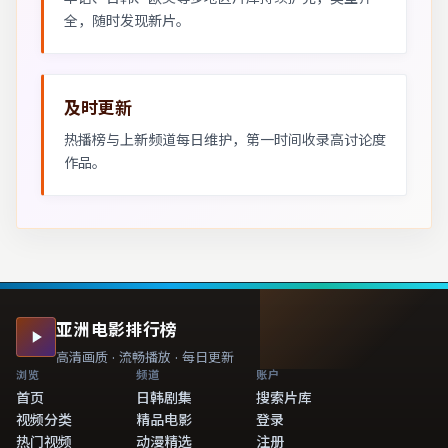
全，随时发现新片。
及时更新
热播榜与上新频道每日维护，第一时间收录高讨论度
作品。
亚洲电影排行榜
高清画质 · 流畅播放 · 每日更新
浏览
频道
账户
首页
日韩剧集
搜索片库
视频分类
精品电影
登录
热门视频
动漫精选
注册