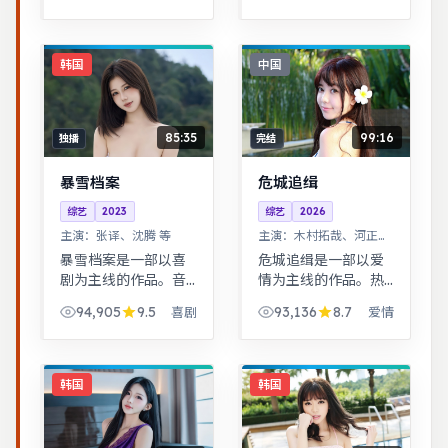
中走近彼此，笑泪交
织的成长故事。音乐
与舞蹈推动剧情，舞
台感强，视听体验突
韩国
中国
出。
85:35
99:16
独播
完结
暴雪档案
危城追缉
综艺
2023
综艺
2026
主演：
张译、沈腾 等
主演：
木村拓哉、河正宇
等
暴雪档案是一部以喜
危城追缉是一部以爱
剧为主线的作品。音
情为主线的作品。热
乐与舞蹈推动剧情，
血与幽默并存，友情
94,905
9.5
93,136
8.7
喜剧
爱情
舞台感强，视听体验
与信念贯穿始终，适
突出。科幻设定下探
合全家观看。热血与
讨亲情与记忆，视觉
幽默并存，友情与信
风格鲜明，节奏张弛
念贯穿始终，适合全
韩国
韩国
有度。
家观看。