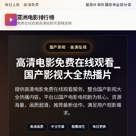
每日上新 · 高清免费
最新片单
热播榜单
全部分类
亚洲电影排行榜
免费在线观看高清视频资源精选榜
国产影视 · 高清在线
高清电影免费在线观看_
国产影视大全热播片
提供高清电影免费在线观看服务，整合国产影视大
全热播内容。平台以国产电影电视剧为核心，资源
海量，画质超清，推荐最新佳作，满足用户观影需
求。
高清画质
中文字幕
剧集综艺
每日更新