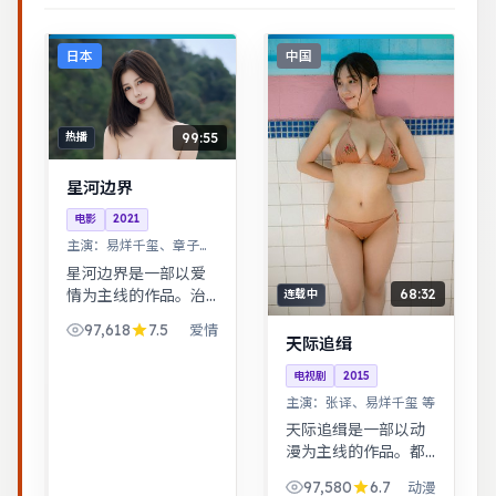
日本
中国
99:55
热播
星河边界
电影
2021
主演：
易烊千玺、章子怡
等
星河边界是一部以爱
情为主线的作品。治
68:32
连载中
愈系日常流，节奏舒
97,618
7.5
爱情
缓，适合放松解压观
天际追缉
看。平凡小人物在时
电视剧
2015
代浪潮里做出艰难抉
主演：
张译、易烊千玺 等
择，最终与自我和
解。
天际追缉是一部以动
漫为主线的作品。都
市男女在误会与试探
97,580
6.7
动漫