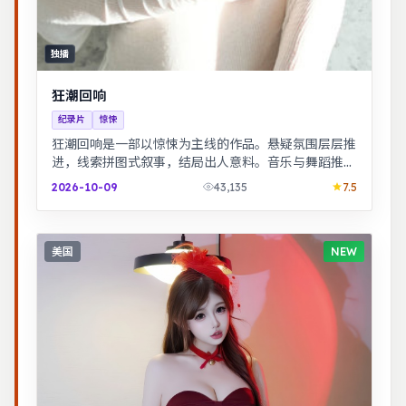
独播
狂潮回响
纪录片
惊悚
狂潮回响是一部以惊悚为主线的作品。悬疑氛围层层推
进，线索拼图式叙事，结局出人意料。音乐与舞蹈推动
剧情，舞台感强，视听体验突出。
2026-10-09
43,135
7.5
美国
NEW