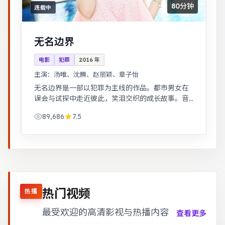
80分钟
连载中
无名边界
电影
犯罪
2016
年
主演：
汤唯、沈腾、赵丽颖、章子怡
无名边界是一部以犯罪为主线的作品。都市男女在
误会与试探中走近彼此，笑泪交织的成长故事。音
乐与舞蹈推动剧情，舞台感强，视听体验突出。
89,686
7.5
热门视频
热播
最受欢迎的高清影视与热播内容
查看更多