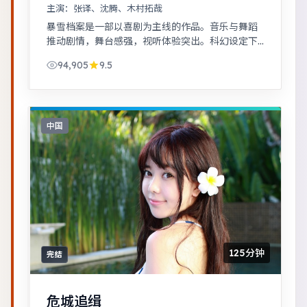
主演：
张译、沈腾、木村拓哉
暴雪档案是一部以喜剧为主线的作品。音乐与舞蹈
推动剧情，舞台感强，视听体验突出。科幻设定下
探讨亲情与记忆，视觉风格鲜明，节奏张弛有度。
94,905
9.5
中国
125分钟
完结
危城追缉