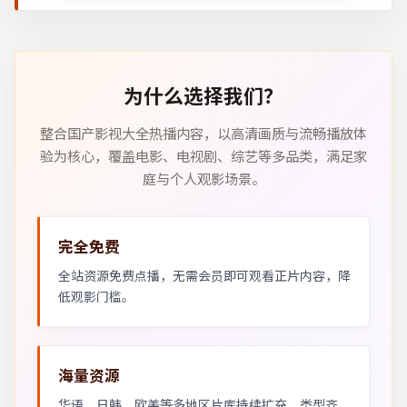
为什么选择我们？
整合国产影视大全热播内容，以高清画质与流畅播放体
验为核心，覆盖电影、电视剧、综艺等多品类，满足家
庭与个人观影场景。
完全免费
全站资源免费点播，无需会员即可观看正片内容，降
低观影门槛。
海量资源
华语、日韩、欧美等多地区片库持续扩充，类型齐