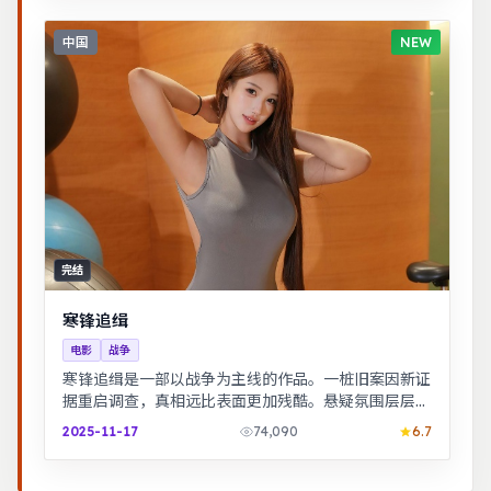
中国
NEW
完结
寒锋追缉
电影
战争
寒锋追缉是一部以战争为主线的作品。一桩旧案因新证
据重启调查，真相远比表面更加残酷。悬疑氛围层层推
进，线索拼图式叙事，结局出人意料。
2025-11-17
74,090
6.7