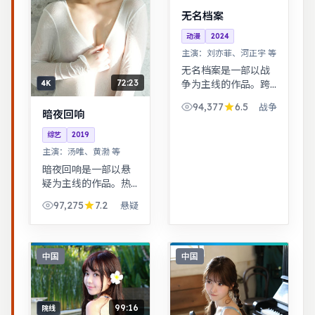
无名档案
动漫
2024
主演：
刘亦菲、河正宇 等
无名档案是一部以战
72:23
争为主线的作品。跨
4K
时空叙事结构精巧，
94,377
6.5
战争
前后呼应，二刷可发
暗夜回响
现更多细节。治愈系
综艺
2019
日常流，节奏舒缓，
主演：
汤唯、黄渤 等
适合放松解压观看。
暗夜回响是一部以悬
疑为主线的作品。热
血与幽默并存，友情
97,275
7.2
悬疑
与信念贯穿始终，适
合全家观看。一桩旧
案因新证据重启调
查，真相远比表面更
中国
中国
加残酷。
99:16
院线