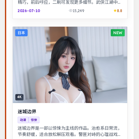
精巧，前后呼应，二刷可发现更多细节。武侠江湖中的
道义抉择，动作设计利落，意境悠远。
2026-07-10
15,249
8.8
日本
NEW
4K
迷城边界
动漫
惊悚
迷城边界是一部以惊悚为主线的作品。治愈系日常流，
节奏舒缓，适合放松解压观看。警匪对峙的心理战戏份