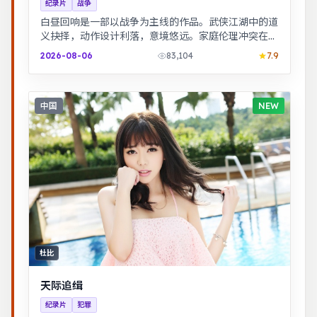
纪录片
战争
白昼回响是一部以战争为主线的作品。武侠江湖中的道
义抉择，动作设计利落，意境悠远。家庭伦理冲突在一
场意外后集中爆发，情感冲击力足。
2026-08-06
83,104
7.9
中国
NEW
杜比
天际追缉
纪录片
犯罪