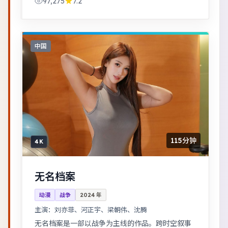
97,275
7.2
中国
115分钟
4K
无名档案
动漫
战争
2024
年
主演：
刘亦菲、河正宇、梁朝伟、沈腾
无名档案是一部以战争为主线的作品。跨时空叙事