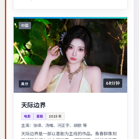
酷。
中国
68分钟
高分
天际边界
电影
喜剧
2023
年
主演：
张译、汤唯、河正宇、胡歌 等
天际边界是一部以喜剧为主线的作品。青春群像刻