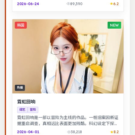
突出，节奏紧凑，场面调度成熟。
2026-06-24
89,390
6.2
韩国
NEW
热播
霓虹回响
综艺
冒险
霓虹回响是一部以冒险为主线的作品。一桩旧案因新证
据重启调查，真相远比表面更加残酷。科幻设定下探讨
亲情与记忆，视觉风格鲜明，节奏张弛有度。
2026-04-01
38,218
8.2