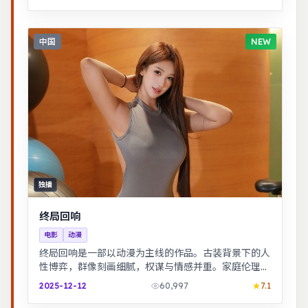
中国
NEW
独播
终局回响
电影
动漫
终局回响是一部以动漫为主线的作品。古装背景下的人
性博弈，群像刻画细腻，权谋与情感并重。家庭伦理冲
突在一场意外后集中爆发，情感冲击力足。
2025-12-12
60,997
7.1