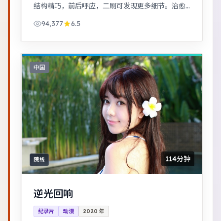
结构精巧，前后呼应，二刷可发现更多细节。治愈
系日常流，节奏舒缓，适合放松解压观看。
94,377
6.5
中国
114分钟
院线
逆光回响
纪录片
动漫
2020
年