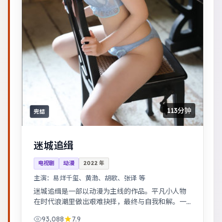
113分钟
完结
迷城追缉
电视剧
动漫
2022
年
主演：
易烊千玺、黄渤、胡歌、张译 等
迷城追缉是一部以动漫为主线的作品。平凡小人物
在时代浪潮里做出艰难抉择，最终与自我和解。一
桩旧案因新证据重启调查，真相远比表面更加残
93,088
7.9