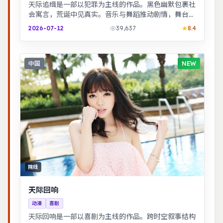
天际追缉是一部以犯罪为主线的作品。黑色幽默包裹社
会寓言，荒诞中见真实。音乐与舞蹈推动剧情，舞台感
强，视听体验突出。
2026-07-12
39,637
8.4
中国
NEW
院线
天际回响
动漫
喜剧
天际回响是一部以喜剧为主线的作品。跨时空叙事结构