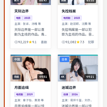
68:47
65:53
高分
独播
天际边界
失控档案
电影
2023
电视剧
2023
主演：
张译、汤唯 等
主演：
赵丽颖、沈腾 等
天际边界是一部以喜
失控档案是一部以犯
剧为主线的作品。青
罪为主线的作品。音
春群像刻画校园与初
乐与舞蹈推动剧情，
92,219
9.1
92,082
7.3
喜剧
犯罪
入社会的迷茫，细腻
舞台感强，视听体验
温暖。科幻设定下探
突出。公路片结构串
讨亲情与记忆，视觉
联多段际遇，配乐与
风格鲜明，节奏张弛
风景共同构成情绪主
中国
日本
有度。
线。
99:51
99:21
完结
4K
月面追缉
迷城边界
电视剧
2019
动漫
2026
主演：
章子怡、黄渤 等
主演：
易烊千玺、刘亦菲
等
月面追缉是一部以惊
迷城边界是一部以惊