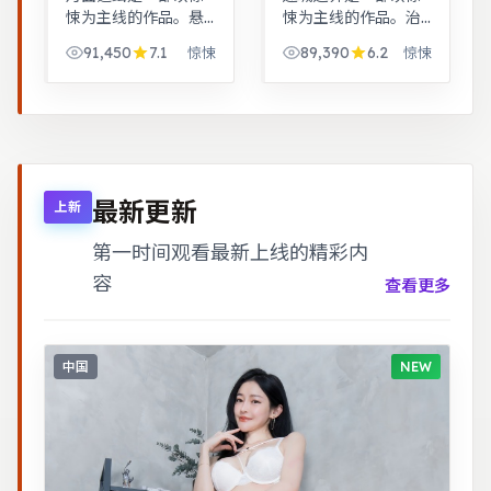
悚为主线的作品。悬
悚为主线的作品。治
疑氛围层层推进，线
愈系日常流，节奏舒
91,450
7.1
89,390
6.2
惊悚
惊悚
索拼图式叙事，结局
缓，适合放松解压观
出人意料。跨时空叙
看。警匪对峙的心理
事结构精巧，前后呼
战戏份突出，节奏紧
应，二刷可发现更多
凑，场面调度成熟。
细节。
最新更新
上新
第一时间观看最新上线的精彩内
容
查看更多
中国
NEW