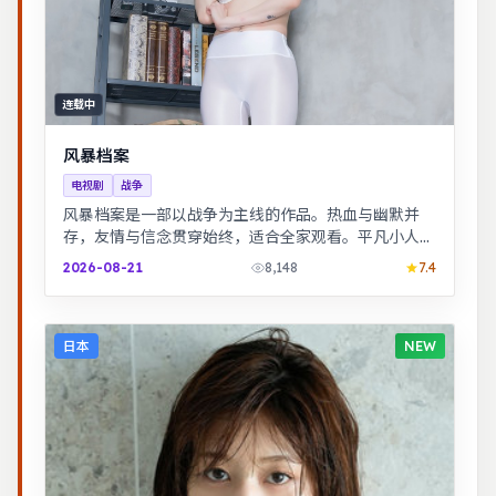
连载中
风暴档案
电视剧
战争
风暴档案是一部以战争为主线的作品。热血与幽默并
存，友情与信念贯穿始终，适合全家观看。平凡小人物
在时代浪潮里做出艰难抉择，最终与自我和解。
2026-08-21
8,148
7.4
日本
NEW