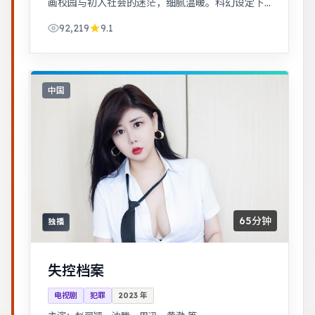
画校园与初入社会的迷茫，细腻温暖。科幻设定下
探讨亲情与记忆，视觉风格鲜明，节奏张弛有度。
92,219
9.1
中国
65分钟
独播
失控档案
电视剧
犯罪
2023
年