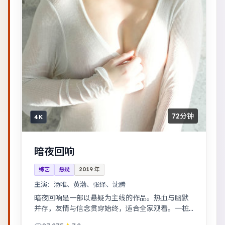
72分钟
4K
暗夜回响
综艺
悬疑
2019
年
主演：
汤唯、黄渤、张译、沈腾
暗夜回响是一部以悬疑为主线的作品。热血与幽默
并存，友情与信念贯穿始终，适合全家观看。一桩
旧案因新证据重启调查，真相远比表面更加残酷。