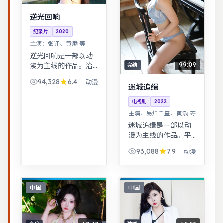
逆光回响
纪录片
2020
主演：
张译、黄渤 等
逆光回响是一部以动
99:09
漫为主线的作品。治
完结
愈系日常流，节奏舒
94,328
6.4
动漫
缓，适合放松解压观
迷城追缉
看。武侠江湖中的道
电视剧
2022
义抉择，动作设计利
主演：
易烊千玺、黄渤 等
落，意境悠远。
迷城追缉是一部以动
漫为主线的作品。平
凡小人物在时代浪潮
93,088
7.9
动漫
里做出艰难抉择，最
终与自我和解。一桩
旧案因新证据重启调
查，真相远比表面更
中国
中国
加残酷。