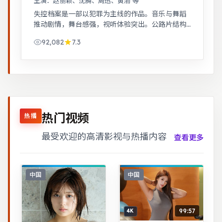
主演：
赵丽颖、沈腾、周迅、黄渤 等
失控档案是一部以犯罪为主线的作品。音乐与舞蹈
推动剧情，舞台感强，视听体验突出。公路片结构
串联多段际遇，配乐与风景共同构成情绪主线。
92,082
7.3
热门视频
热播
最受欢迎的高清影视与热播内容
查看更多
中国
中国
99:57
4K